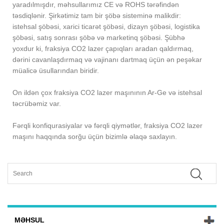
yaradılmışdır, məhsullarımız CE və ROHS tərəfindən
təsdiqlənir. Şirkətimiz tam bir şöbə sisteminə malikdir:
istehsal şöbəsi, xarici ticarət şöbəsi, dizayn şöbəsi, logistika
şöbəsi, satış sonrası şöbə və marketinq şöbəsi. Şübhə
yoxdur ki, fraksiya CO2 lazer çapıqları aradan qaldırmaq,
dərini cavanlaşdırmaq və vajinanı dartmaq üçün ən peşəkar
müalicə üsullarından biridir.
On ildən çox fraksiya CO2 lazer maşınının Ar-Ge və istehsal
təcrübəmiz var.
Fərqli konfiqurasiyalar və fərqli qiymətlər, fraksiya CO2 lazer
maşını haqqında sorğu üçün bizimlə əlaqə saxlayın.
MƏHSUL