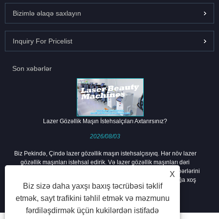
Bizimlə əlaqə saxlayın
Inquiry For Pricelist
Son xəbərlər
Lazer Gözəllik Maşın İstehsalçıları Axtarırsınız?
2026/08/03
Biz Pekində, Çində lazer gözəllik maşın istehsalçısıyıq. Hər növ lazer
gözəllik maşınları istehsal edirik. Və lazer gözəllik maşınları dəri
problemlərinin çoxunu müalicə edə bilər. Ən son promosyon xəbərlərini
X
və ən yaxşı qiymətləri əldə etmək üçün bizimlə əlaqə saxlamağa xoş
Biz sizə daha yaxşı baxış təcrübəsi təklif
gəlmisiniz.
etmək, sayt trafikini təhlil etmək və məzmunu
fərdiləşdirmək üçün kukilərdən istifadə