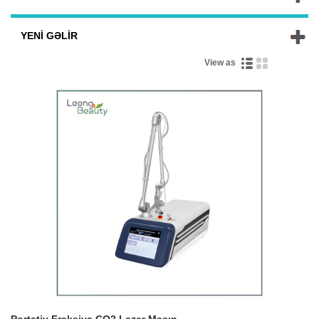
YENI GƏLIR
View as
Portativ Fraksiya CO2 Lazer Maşın