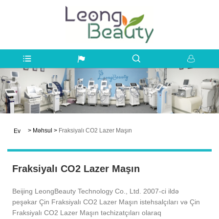
>
Məhsul
>
Fraksiyalı CO2 Lazer Maşın
Ev
Fraksiyalı CO2 Lazer Maşın
Beijing LeongBeauty Technology Co., Ltd. 2007-ci ildə
peşəkar Çin Fraksiyalı CO2 Lazer Maşın istehsalçıları və Çin
Fraksiyalı CO2 Lazer Maşın təchizatçıları olaraq