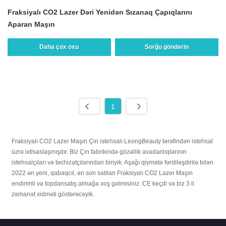
Fraksiyalı CO2 Lazer Dəri Yenidən Sızanaq Çapıqlarını
Aparan Maşın
Daha çox oxu
Sorğu göndərin
1
Fraksiyalı CO2 Lazer Maşın Çin istehsalı LeongBeauty tərəfindən istehsal
üzrə ixtisaslaşmışdır. Biz Çin fabrikində gözəllik avadanlıqlarının
istehsalçıları və təchizatçılarından biriyik. Aşağı qiymətə fərdiləşdirilə bilən
2022 ən yeni, qabaqcıl, ən son satılan Fraksiyalı CO2 Lazer Maşın
endirimli və topdansatış almağa xoş gəlmisiniz. CE keçdi və biz 3 il
zəmanət xidməti göstərəcəyik.