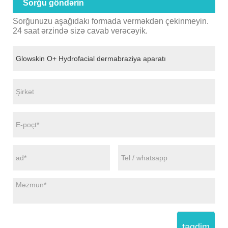
Sorğu göndərin
Sorğunuzu aşağıdakı formada verməkdən çekinmeyin.
24 saat ərzində sizə cavab verəcəyik.
təqdim