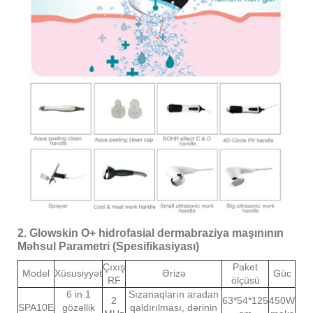
2. Glowskin O+ hidrofasial dermabraziya maşınının
Məhsul Parametri (Spesifikasiyası)
Çıxış
Paket
Model
Xüsusiyyət
Ərizə
Güc
RF
ölçüsü
6 in 1
Sızanaqların aradan
2
63*54*125
450W
SPA10E
gözəllik
qaldırılması, dərinin