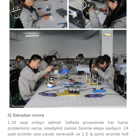
2) Satışdan sonra
1.24 saat onlayn xidmət. İstifadə prosesində hər hansı
probleminiz varsa, istədiyiniz zaman bizimlə əlaqə saxlayın. 24
saat ərzində sizə cavab verəcəyik və 1-2 iş günü ərzində həll