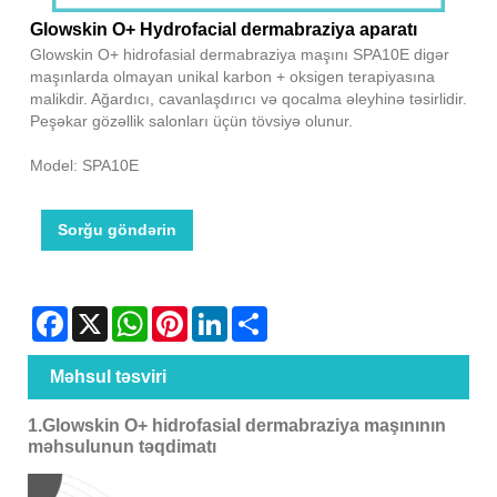
Glowskin O+ Hydrofacial dermabraziya aparatı
Glowskin O+ hidrofasial dermabraziya maşını SPA10E digər
maşınlarda olmayan unikal karbon + oksigen terapiyasına
malikdir. Ağardıcı, cavanlaşdırıcı və qocalma əleyhinə təsirlidir.
Peşəkar gözəllik salonları üçün tövsiyə olunur.
Model: SPA10E
Sorğu göndərin
Facebook
X
WhatsApp
Pinterest
LinkedIn
Share
Məhsul təsviri
1.Glowskin O+ hidrofasial dermabraziya maşınının
məhsulunun təqdimatı