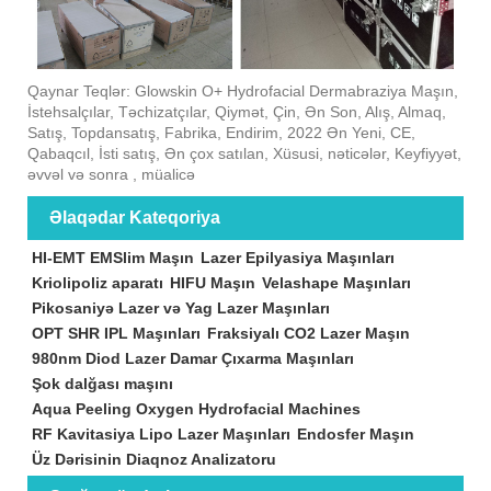
Qaynar Teqlər: Glowskin O+ Hydrofacial Dermabraziya Maşın,
İstehsalçılar, Təchizatçılar, Qiymət, Çin, Ən Son, Alış, Almaq,
Satış, Topdansatış, Fabrika, Endirim, 2022 Ən Yeni, CE,
Qabaqcıl, İsti satış, Ən çox satılan, Xüsusi, nəticələr, Keyfiyyət,
əvvəl və sonra , müalicə
Əlaqədar Kateqoriya
HI-EMT EMSlim Maşın
Lazer Epilyasiya Maşınları
Kriolipoliz aparatı
HIFU Maşın
Velashape Maşınları
Pikosaniyə Lazer və Yag Lazer Maşınları
OPT SHR IPL Maşınları
Fraksiyalı CO2 Lazer Maşın
980nm Diod Lazer Damar Çıxarma Maşınları
Şok dalğası maşını
Aqua Peeling Oxygen Hydrofacial Machines
RF Kavitasiya Lipo Lazer Maşınları
Endosfer Maşın
Üz Dərisinin Diaqnoz Analizatoru