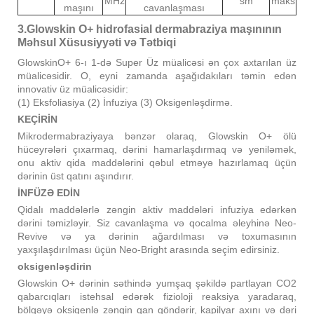
MHz
sm
maks
maşını
cavanlaşması
3.Glowskin O+ hidrofasial dermabraziya maşınının
Məhsul Xüsusiyyəti və Tətbiqi
GlowskinO+ 6-ı 1-də Super Üz müalicəsi ən çox axtarılan üz
müalicəsidir. O, eyni zamanda aşağıdakıları təmin edən
innovativ üz müalicəsidir:
(1) Eksfoliasiya (2) İnfuziya (3) Oksigenləşdirmə.
KEÇİRİN
Mikrodermabraziyaya bənzər olaraq, Glowskin O+ ölü
hüceyrələri çıxarmaq, dərini hamarlaşdırmaq və yeniləmək,
onu aktiv qida maddələrini qəbul etməyə hazırlamaq üçün
dərinin üst qatını aşındırır.
İNFÜZƏ EDİN
Qidalı maddələrlə zəngin aktiv maddələri infuziya edərkən
dərini təmizləyir. Siz cavanlaşma və qocalma əleyhinə Neo-
Revive və ya dərinin ağardılması və toxumasının
yaxşılaşdırılması üçün Neo-Bright arasında seçim edirsiniz.
oksigenləşdirin
Glowskin O+ dərinin səthində yumşaq şəkildə partlayan CO2
qabarcıqları istehsal edərək fizioloji reaksiya yaradaraq,
bölgəyə oksigenlə zəngin qan göndərir, kapilyar axını və dəri