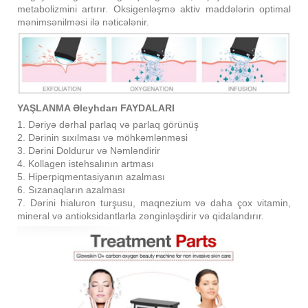
metabolizmini artırır. Oksigenləşmə aktiv maddələrin optimal
mənimsənilməsi ilə nəticələnir.
YAŞLANMA Əleyhdarı FAYDALARI
1. Dəriyə dərhal parlaq və parlaq görünüş
2. Dərinin sıxılması və möhkəmlənməsi
3. Dərini Doldurur və Nəmləndirir
4. Kollagen istehsalının artması
5. Hiperpiqmentasiyanın azalması
6. Sızanaqların azalması
7. Dərini hialuron turşusu, maqnezium və daha çox vitamin,
mineral və antioksidantlarla zənginləşdirir və qidalandırır.