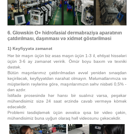
6. Glowskin O+ hidrofasial dermabraziya aparatının
çatdırılması, daşınması və xidmət göstərilməsi
1) Keyfiyyətə zəmanət
Hər bir maşın üçün biz əsas maşın üçün 1-3 il, ehtiyat hissələri
üçün 3-6 ay zəmanət veririk. Ömür boyu baxım və texniki
dəstək.
Bütün maşınlarımız çatdırılmadan əvvəl yenidən sınaqdan
keçiriləcək, keyfiyyətdən narahat olmayın. Məlumatlarımıza və
müştərilərin rəylərinə görə, maşınlarımızın səhv nisbəti 0,5% -
dən azdır.
İstifadə prosesində hər hansı bir sualınız varsa, peşəkar
mühəndisimiz sizə 24 saat ərzində cavab verməyə kömək
edəcəkdir.
Problemi təsdiqləmək üçün əvvəlcə qısa bir video çəkin,
mühəndisimiz buna uyğun olaraq həll videosunu çəkəcəkdir.