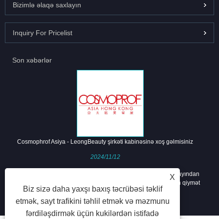
Bizimlə əlaqə saxlayın
Inquiry For Pricelist
Son xəbərlər
Cosmophrof Asiya - LeongBeauty şirkəti kabinəsinə xoş gəlmisiniz
2024/11/12
Cosmophrof Asiya davam edir. Gözəllik sənayesi isti və noyabr ayından
X
Miladdan 2024-cü ilin ən böyük endirimlərini təklif edirik. Ən son qiymət
Biz sizə daha yaxşı baxış təcrübəsi təklif
kataloqu üçün bizimlə əlaqə saxlayın.
etmək, sayt trafikini təhlil etmək və məzmunu
fərdiləşdirmək üçün kukilərdən istifadə