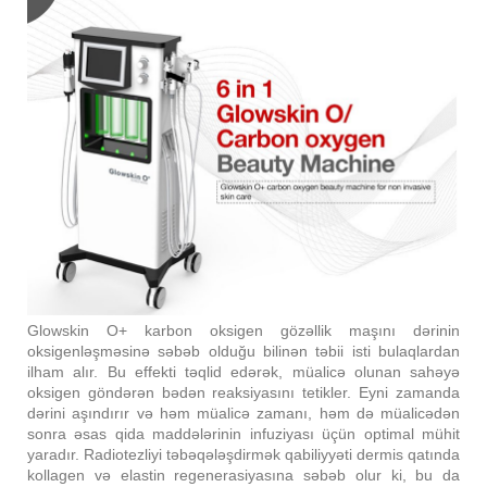
Glowskin O+ karbon oksigen gözəllik maşını dərinin
oksigenləşməsinə səbəb olduğu bilinən təbii isti bulaqlardan
ilham alır. Bu effekti təqlid edərək, müalicə olunan sahəyə
oksigen göndərən bədən reaksiyasını tetikler. Eyni zamanda
dərini aşındırır və həm müalicə zamanı, həm də müalicədən
sonra əsas qida maddələrinin infuziyası üçün optimal mühit
yaradır. Radiotezliyi təbəqələşdirmək qabiliyyəti dermis qatında
kollagen və elastin regenerasiyasına səbəb olur ki, bu da