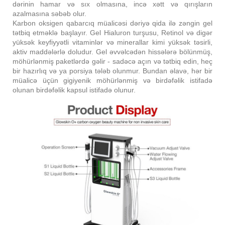
dərinin hamar və sıx olmasına, incə xətt və qırışların
azalmasına səbəb olur.
Karbon oksigen qabarcıq müalicəsi dəriyə qida ilə zəngin gel
tətbiq etməklə başlayır. Gel Hialuron turşusu, Retinol və digər
yüksək keyfiyyətli vitaminlər və minerallar kimi yüksək təsirli,
aktiv maddələrlə doludur. Gel əvvəlcədən hissələrə bölünmüş,
möhürlənmiş paketlərdə gəlir - sadəcə açın və tətbiq edin, heç
bir hazırlıq və ya porsiya tələb olunmur. Bundan əlavə, hər bir
müalicə üçün gigiyenik möhürlənmiş və birdəfəlik istifadə
olunan birdəfəlik kapsul istifadə olunur.