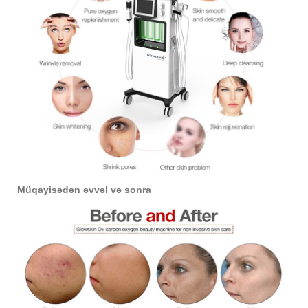
Müqayisədən əvvəl və sonra