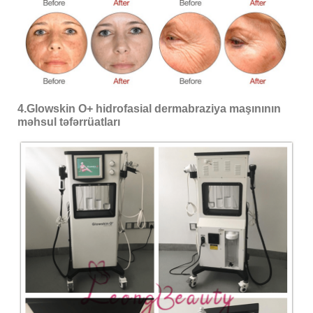
4.Glowskin O+ hidrofasial dermabraziya maşınının
məhsul təfərrüatları