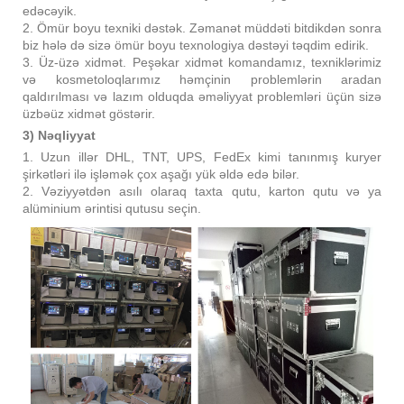
edəcəyik.
2. Ömür boyu texniki dəstək. Zəmanət müddəti bitdikdən sonra
biz hələ də sizə ömür boyu texnologiya dəstəyi təqdim edirik.
3. Üz-üzə xidmət. Peşəkar xidmət komandamız, texniklərimiz
və kosmetoloqlarımız həmçinin problemlərin aradan
qaldırılması və lazım olduqda əməliyyat problemləri üçün sizə
üzbəüz xidmət göstərir.
3) Nəqliyyat
1. Uzun illər DHL, TNT, UPS, FedEx kimi tanınmış kuryer
şirkətləri ilə işləmək çox aşağı yük əldə edə bilər.
2. Vəziyyətdən asılı olaraq taxta qutu, karton qutu və ya
alüminium ərintisi qutusu seçin.